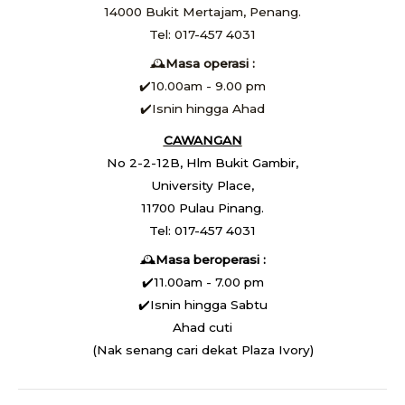
14000 Bukit Mertajam, Penang.
Tel: 017-457 4031
🕰️
Masa operasi :
✔️10.00am - 9.00 pm
✔️Isnin hingga Ahad
CAWANGAN
No 2-2-12B, Hlm Bukit Gambir,
University Place,
11700 Pulau Pinang.
Tel: 017-457 4031
🕰️
Masa beroperasi :
✔️11.00am - 7.00 pm
✔️Isnin hingga Sabtu
Ahad cuti
(Nak senang cari dekat Plaza Ivory)