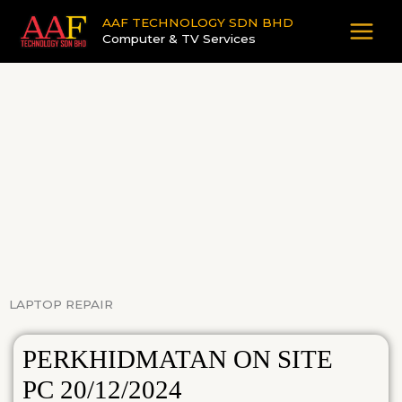
Skip
AAF TECHNOLOGY SDN BHD
to
Computer & TV Services
content
LAPTOP REPAIR
PERKHIDMATAN ON SITE
PC 20/12/2024