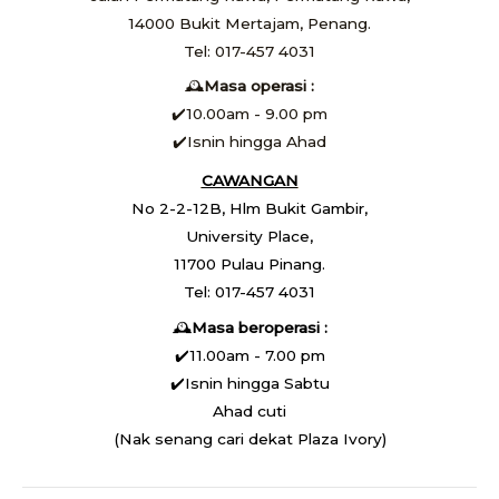
14000 Bukit Mertajam, Penang.
Tel: 017-457 4031
🕰️
Masa operasi :
✔️10.00am - 9.00 pm
✔️Isnin hingga Ahad
CAWANGAN
No 2-2-12B, Hlm Bukit Gambir,
University Place,
11700 Pulau Pinang.
Tel: 017-457 4031
🕰️
Masa beroperasi :
✔️11.00am - 7.00 pm
✔️Isnin hingga Sabtu
Ahad cuti
(Nak senang cari dekat Plaza Ivory)